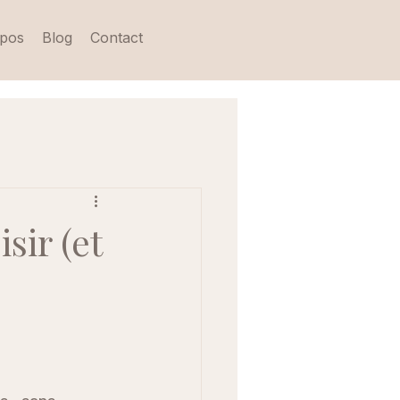
opos
Blog
Contact
sir (et