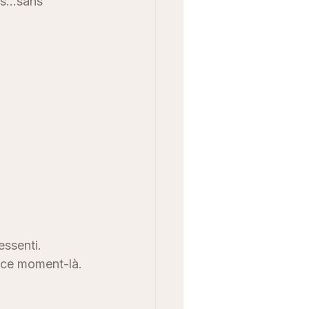
ns…sans 
essenti.
à ce moment-là.