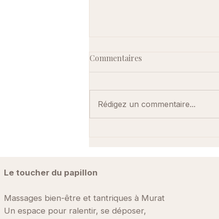
Commentaires
Rédigez un commentaire...
Massage yoni et massage
lingam : de quoi parle-t-on
réellement ?
Le toucher du papillon
Massages bien-être et tantriques à Murat
Un espace pour ralentir, se déposer,