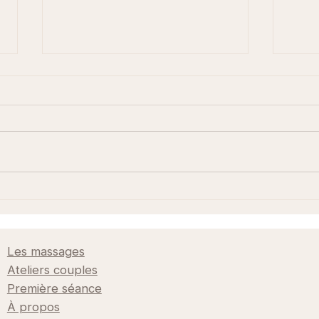
Comment savoir si un
Mass
praticien de massage
témo
tantrique est sérieux ?
Les massages
Ateliers couples
Première séance
À propos