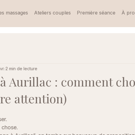
es massages
Ateliers couples
Première séance
À pr
vr.
2 min de lecture
 Aurillac : comment choi
ire attention)
er. 
 chose.