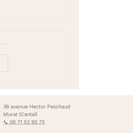
age tantrique avis :
ignage et ressenti réel
38 avenue Hector Peschaud
Murat (Cantal)
📞 06 71 52 95 75